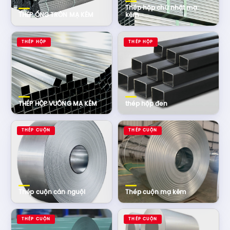
Thép hộp chữ nhật mạ
THÉP ỐNG TRÒN MẠ KẼM
kẽm
THÉP HỘP
THÉP HỘP
THÉP HỘP VUÔNG MẠ KẼM
thép hộp đen
THÉP CUỘN
THÉP CUỘN
Thép cuộn cán nguội
Thép cuộn mạ kẽm
THÉP CUỘN
THÉP CUỘN