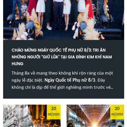
CHÀO MỪNG NGÀY QUỐC TẾ PHỤ NỮ 8/3: TRI ÂN
NHỮNG NGƯỜI "GIỮ LỬA" TẠI GIA ĐÌNH KIM KHÍ NAM
HƯNG
Tháng Ba về mang theo không khí rộn ràng của một
ngày lễ đặc biệt.
Ngày Quốc tế Phụ nữ 8/3
. Đây
không chỉ là dịp để thế giới nghiêng mình trước vẻ
đẹp của phái nữ, mà còn là khoảng lặng ý nghĩa để
chúng ta bày tỏ lòng biết ơn sâu sắc đối với sự hy
sinh thầm lặng và nỗ lực bền bỉ của người phụ nữ
20
20
06/2025
06/2025
trong cuộc sống.