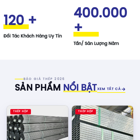
400.000
120
+
+
Đối Tác Khách Hàng Uy Tín
Tấn/ Sản Lượng Năm
BÁO GIÁ THÉP 2026
SẢN PHẨM
NỔI BẬT
XEM TẤT CẢ
THÉP HỘP
THÉP HỘP