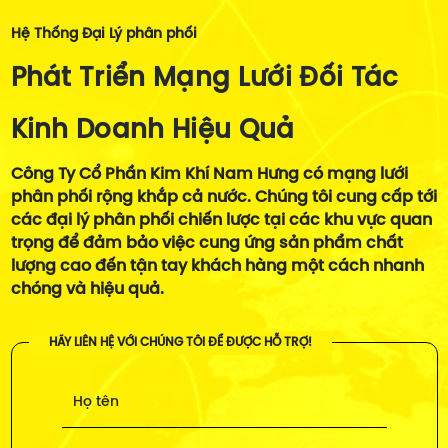
Tổng thống Donald Trump
giảm trong phiên thứ tư liên
Hệ Thống Đại Lý phân phối
để tận dụng việc có một
tiếp tại Singapore, giảm
người thúc đẩy ngành thép
xuống dưới 93 đô la một tấn
Phát Triển Mạng Lưới Đối Tác
lớn trong Nhà Trắng.
và chạm mức thấp nhất
trong chín tháng.
Kinh Doanh Hiệu Quả
Công Ty Cổ Phần Kim Khí Nam Hưng có mạng lưới
phân phối rộng khắp cả nước. Chúng tôi cung cấp tới
các đại lý phân phối chiến lược tại các khu vực quan
trọng để đảm bảo việc cung ứng sản phẩm chất
lượng cao đến tận tay khách hàng một cách nhanh
chóng và hiệu quả.
HÃY LIÊN HỆ VỚI CHÚNG TÔI ĐỂ ĐƯỢC HỖ TRỢ!
Họ tên