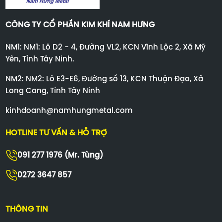
CÔNG TY CỔ PHẦN KIM KHÍ NAM HƯNG
NM1: NM1: Lô D2 - 4, Đường VL2, KCN Vĩnh Lộc 2, Xã Mỹ
Yên, Tỉnh Tây Ninh.
NM2: NM2: Lô E3-E6, Đường số 13, KCN Thuận Đạo, Xã
Long Cang, Tỉnh Tây Ninh
kinhdoanh@namhungmetal.com
HOTLINE TƯ VẤN & HỖ TRỢ
091 277 1976 (Mr. Tùng)
0272 3647 857
THÔNG TIN